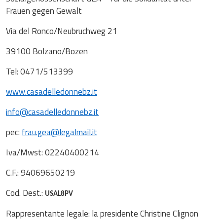
Frauen gegen Gewalt
Via del Ronco/Neubruchweg 21
39100 Bolzano/Bozen
Tel: 0471/513399
www.casadelledonnebz.it
info@casadelledonnebz.it
pec:
frau.gea@legalmail.it
Iva/Mwst: 02240400214
C.F.: 94069650219
Cod. Dest.:
USAL8PV
Rappresentante legale: la presidente Christine Clignon